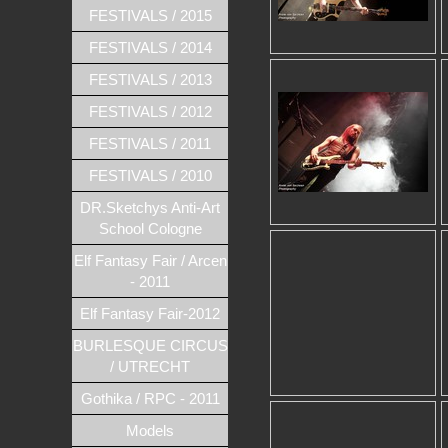
FESTIVALS / 2015
FESTIVALS / 2014
FESTIVALS / 2013
FESTIVALS / 2012
FESTIVALS / 2011
FESTIVALS / 2010
DR.Sketchys Anti-Art
School Cologne
Elf Fantasy Fair / Arcen
- 2011
Elf Fantasy Fair-2012
BURLESQUE CIRCUS
/ UTRECHT
Gothika / RPC - 2011
Models