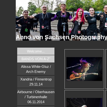
Anno von Sachsen Photograph
Welcome...
BANDS VON A-Z"
Alissa White-Gluz /
Arch Enemy
Xandria / Finnentrop
29.11.14
Airbourne / Oberhausen
/ Turbinenhalle
06.11.2014