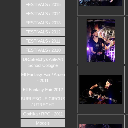
FESTIVALS / 2015
FESTIVALS / 2014
FESTIVALS / 2013
FESTIVALS / 2012
FESTIVALS / 2011
FESTIVALS / 2010
DR.Sketchys Anti-Art
School Cologne
Elf Fantasy Fair / Arcen
- 2011
Elf Fantasy Fair-2012
BURLESQUE CIRCUS
/ UTRECHT
Gothika / RPC - 2011
Models