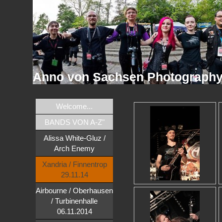
Anno von Sachsen Photograph
Welcome...
BANDS VON A-Z"
Alissa White-Gluz /
Arch Enemy
Xandria / Finnentrop
29.11.14
Airbourne / Oberhausen
/ Turbinenhalle
06.11.2014