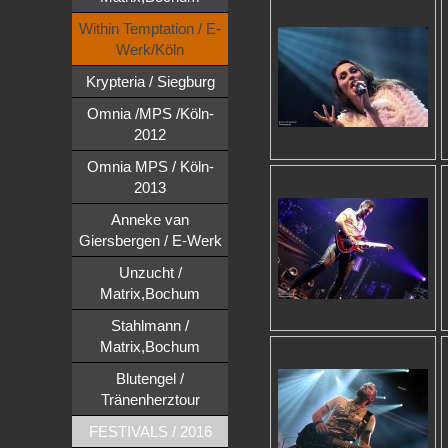
Within Temptation / E-
Werk/Köln
Krypteria / Siegburg
Omnia /MPS /Köln-
2012
Omnia MPS / Köln-
2013
Anneke van
Giersbergen / E-Werk
Unzucht /
Matrix,Bochum
Stahlmann /
Matrix,Bochum
Blutengel /
Tränenherztour
FESTIVALS / 2016