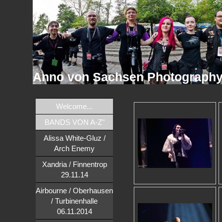
Anno von Sachsen Photograph
Welcome...
BANDS VON A-Z"
Alissa White-Gluz /
Arch Enemy
Xandria / Finnentrop
29.11.14
Airbourne / Oberhausen
/ Turbinenhalle
06.11.2014