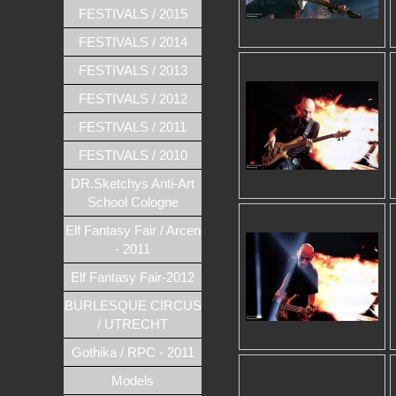
FESTIVALS / 2015
FESTIVALS / 2014
FESTIVALS / 2013
FESTIVALS / 2012
FESTIVALS / 2011
FESTIVALS / 2010
DR.Sketchys Anti-Art
School Cologne
Elf Fantasy Fair / Arcen
- 2011
Elf Fantasy Fair-2012
BURLESQUE CIRCUS
/ UTRECHT
Gothika / RPC - 2011
Models